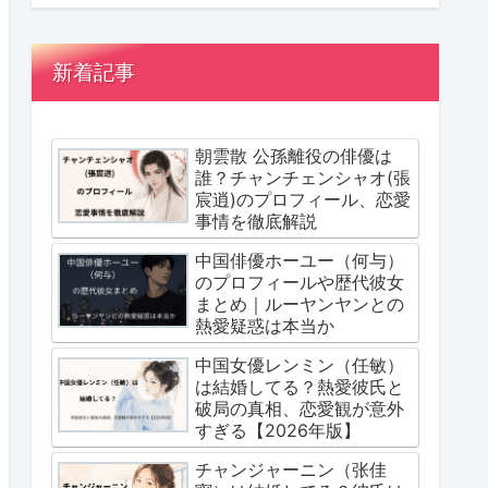
新着記事
朝雲散 公孫離役の俳優は
誰？チャンチェンシャオ(張
宸逍)のプロフィール、恋愛
事情を徹底解説
中国俳優ホーユー（何与）
のプロフィールや歴代彼女
まとめ｜ルーヤンヤンとの
熱愛疑惑は本当か
中国女優レンミン（任敏）
は結婚してる？熱愛彼氏と
破局の真相、恋愛観が意外
すぎる【2026年版】
チャンジャーニン（张佳