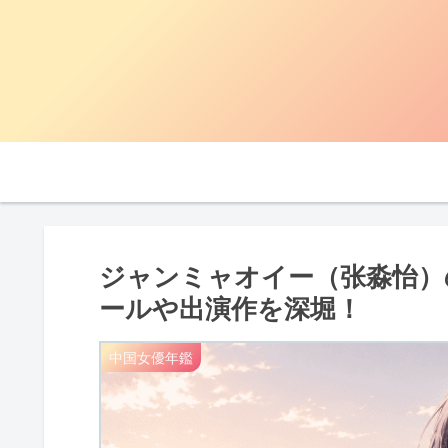
ジャンミャオイー（张淼怡）
ールや出演作を深堀！
中国女優年鑑