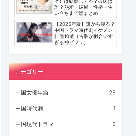
寜）は結婚してる？彼氏は
誰？熱愛・破局・性格・生
い立ちまで総まとめ
【2026年版】誰から観る？
中国ドラマ時代劇イケメン
俳優10選（古装が似合いす
ぎる神ビジュ）
カテゴリー
中国女優年鑑
29
中国時代劇
1
中国現代ドラマ
3