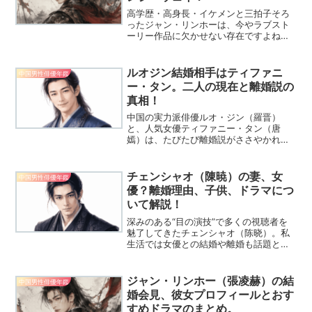
高学歴・高身長・イケメンと三拍子そろ
ったジャン・リンホーは、今やラブスト
ーリー作品に欠かせない存在ですよね。
そんなジャン・リンホーに関して、最近
「結婚会見をしたのでは？」という動画
がネット上で出回り、ファンの間で大き
ルオジン結婚相手はティファニ
中国男性俳優年鑑
な話題となっています。し...
ー・タン。二人の現在と離婚説の
真相！
中国の実力派俳優ルオ・ジン（羅晋）
と、人気女優ティファニー・タン（唐
嫣）は、たびたび離婚説がささやかれな
がらも、現在も良好な夫婦関係を維持し
ていることで知られています。なぜ不仲
説が浮上しても、関係は揺らがないので
チェンシャオ（陳暁）の妻、女
中国男性俳優年鑑
しょうか。本記事では、2人の...
優？離婚理由、子供、ドラマにつ
いて解説！
深みのある“目の演技”で多くの視聴者を
魅了してきたチェンシャオ（陈晓）。私
生活では女優との結婚や離婚も話題とな
り、家族について気になる人も多いので
はないでしょうか。今回は、妻や子ど
も、離婚の真相から、心に残る出演作ま
ジャン・リンホー（張凌赫）の結
中国男性俳優年鑑
でをわかりやすくご紹介し...
婚会見、彼女プロフィールとおす
すめドラマのまとめ。