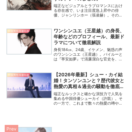
端正なビジュアルとラブロマンスにおけ
る存在感で、いま注目度急上昇中の俳
優、ジャンリンホー（張凌赫）。その整
った顔立ちだけでなく、作品ごとに見せ
る繊細な感情表現や、ふとした瞬間に漂
う気品と色気が、多くの視聴者の心を掴
ワンシンユエ（王星越）の身長、
中国男性俳優年鑑
んで離しません。本記事では...
年齢などのプロフィール、最新ド
ラマについて徹底解説
身長184㎝、24歳、イケメン、魅惑の声
のワンシンユエ（王星越）。バイルーと
は『寧安如夢』で清廉潔白な官史を、
『美人骨』では狂気の皇太子を演じきっ
たワンシンユエ（王星越）のプロフィー
ルや最新作をご紹介します。
【2026年最新】シュー・カイ結
中国男性俳優年鑑
婚！タンソンユンと？歴代彼女と
熱愛の真相＆過去の騒動を徹底解
説
端正なルックスと確かな演技力で人気を
集める中国俳優シューカイ（許凱）。そ
の一方で、これまで数々の熱愛の噂やス
キャンダルでも注目を集めてきました。
「歴代彼女は誰？」「本当に付き合って
いた相手はいるの？」と気になっている
方も多いのではないでしょ...