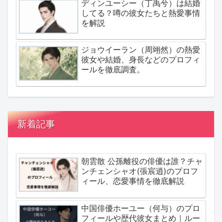
ディンユーシー（丁禹兮）は結婚
してる？噂の彼女たちと熱愛事情
を解説
ジョウイーラン（周翊然）の熱愛
彼女や結婚、身長などのプロフィ
ールを徹底調査。
新着記事
朝雲散 公孫離役の俳優は誰？チャ
ンチェンシャオ(張宸逍)のプロフ
ィール、恋愛事情を徹底解説
中国俳優ホーユー（何与）のプロ
フィールや歴代彼女まとめ｜ルー