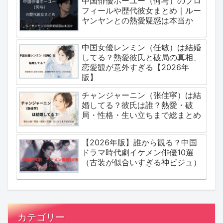
中国俳優ホーユー（何与）のプロ
フィールや歴代彼女まとめ｜ルー
ヤンヤンとの熱愛疑惑は本当か
中国女優レンミン（任敏）は結婚
してる？熱愛彼氏と破局の真相、
恋愛観が意外すぎる【2026年
版】
チャンジャーニン（张佳寜）は結
婚してる？彼氏は誰？熱愛・破
局・性格・生い立ちまで総まとめ
【2026年版】誰から観る？中国
ドラマ時代劇イケメン俳優10選
（古装が似合いすぎる神ビジュ）
カテゴリー