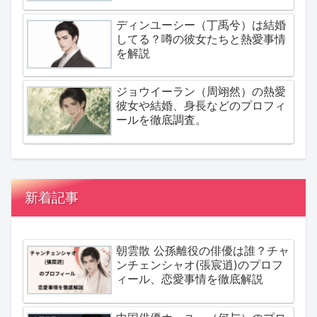
ディンユーシー（丁禹兮）は結婚
してる？噂の彼女たちと熱愛事情
を解説
ジョウイーラン（周翊然）の熱愛
彼女や結婚、身長などのプロフィ
ールを徹底調査。
新着記事
朝雲散 公孫離役の俳優は誰？チャ
ンチェンシャオ(張宸逍)のプロフ
ィール、恋愛事情を徹底解説