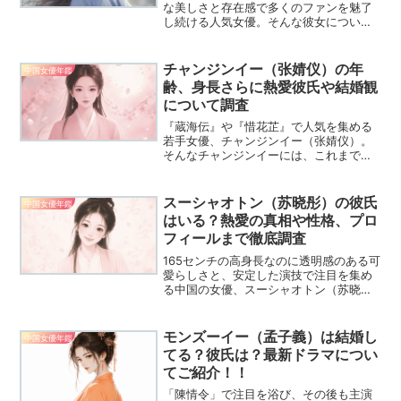
な美しさと存在感で多くのファンを魅了
し続ける人気女優。そんな彼女につい
て、「結婚しているの？夫は誰？」と気
になっている方も多いのではないでしょ
うか。華やかな活躍の裏で語られる恋愛
チャンジンイー（张婧仪）の年
中国女優年鑑
の噂や、現在の活動状況も含...
齢、身長さらに熱愛彼氏や結婚観
について調査
『蔵海伝』や『惜花芷』で人気を集める
若手女優、チャンジンイー（张婧仪）。
そんなチャンジンイーには、これまでど
んな熱愛の噂があったのでしょうか。共
演者とのCP（カップリング）の噂や結婚
観、プロフィールや性格まで詳しくまと
スーシャオトン（苏晓彤）の彼氏
中国女優年鑑
めました。
はいる？熱愛の真相や性格、プロ
フィールまで徹底調査
165センチの高身長なのに透明感のある可
愛らしさと、安定した演技で注目を集め
る中国の女優、スーシャオトン（苏晓
彤）。『宮廷恋仕官～ただいま殿下と捜
査中～ 』の楚楚役で一気に知られるよう
になりました。今回はそんなスーシャオ
モンズーイー（孟子義）は結婚し
中国女優年鑑
トンのプロフィールや...
てる？彼氏は？最新ドラマについ
てご紹介！！
「陳情令」で注目を浴び、その後も主演