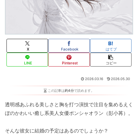
X
Facebook
はてブ
LINE
Pinterest
コピー
2026.03.16
2026.05.30
この記事は
約4分
で読めます。
透明感あふれる美しさと胸を打つ演技で注目を集める
えく
ぼのかわいい癒し系美人女優ポンシャオラン（彭小苒）
。
そんな彼女に結婚の予定はあるのでしょうか？