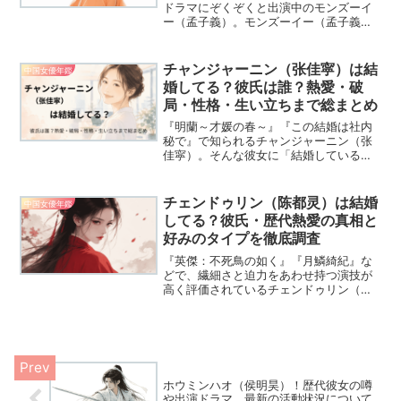
ドラマにぞくぞくと出演中のモンズーイ
ー（孟子義）。モンズーイー（孟子義）
は結婚しているのでしょうか？整形疑惑
や最新ドラマをご紹介したいと思いま
す。
チャンジャーニン（张佳寜）は結
中国女優年鑑
婚してる？彼氏は誰？熱愛・破
局・性格・生い立ちまで総まとめ
『明蘭～才媛の春～』『この結婚は社内
秘で』で知られるチャンジャーニン（张
佳寜）。そんな彼女に「結婚している
の？」「彼氏は誰？」と気になる声が集
まっています。実はこれまでに複数の熱
愛が報じられ、なかには“結婚目前”とも
チェンドゥリン（陈都灵）は結婚
中国女優年鑑
言われた恋もありました。...
してる？彼氏・歴代熱愛の真相と
好みのタイプを徹底調査
『英傑：不死鳥の如く』『月鱗綺紀』な
どで、繊細さと迫力をあわせ持つ演技が
高く評価されているチェンドゥリン（陈
都灵）。清楚なイメージから一転、狂気
や復讐心まで演じ切る振り幅の広さに
「本当に同一人物？」と驚く声も少なく
ありません。そんな彼女に対...
ホウミンハオ（侯明昊）！歴代彼女の噂
や出演ドラマ、最新の活動状況について