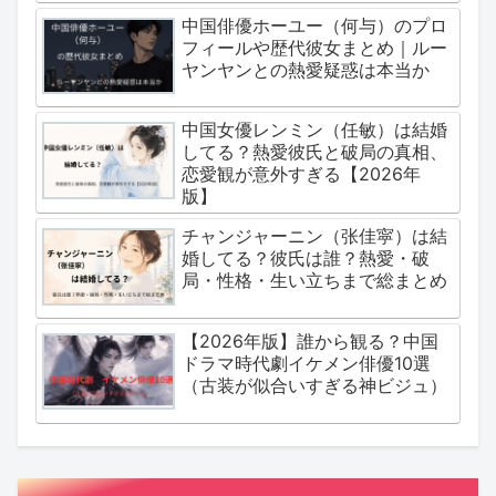
中国俳優ホーユー（何与）のプロ
フィールや歴代彼女まとめ｜ルー
ヤンヤンとの熱愛疑惑は本当か
中国女優レンミン（任敏）は結婚
してる？熱愛彼氏と破局の真相、
恋愛観が意外すぎる【2026年
版】
チャンジャーニン（张佳寜）は結
婚してる？彼氏は誰？熱愛・破
局・性格・生い立ちまで総まとめ
【2026年版】誰から観る？中国
ドラマ時代劇イケメン俳優10選
（古装が似合いすぎる神ビジュ）