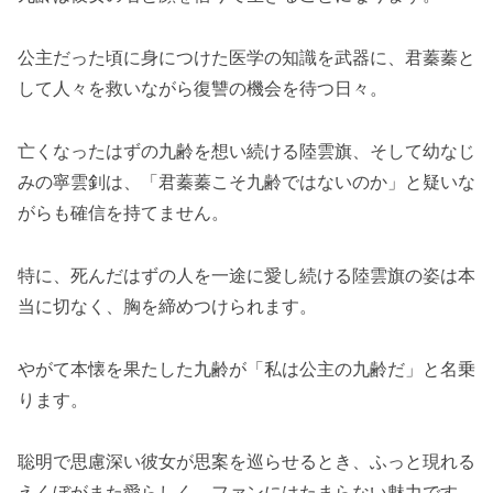
公主だった頃に身につけた医学の知識を武器に、君蓁蓁と
して人々を救いながら復讐の機会を待つ日々。
亡くなったはずの九齢を想い続ける陸雲旗、そして幼なじ
みの寧雲釗は、「君蓁蓁こそ九齢ではないのか」と疑いな
がらも確信を持てません。
特に、死んだはずの人を一途に愛し続ける陸雲旗の姿は本
当に切なく、胸を締めつけられます。
やがて本懐を果たした九齢が「私は公主の九齢だ」と名乗
ります。
聡明で思慮深い彼女が思案を巡らせるとき、ふっと現れる
えくぼがまた愛らしく、ファンにはたまらない魅力です。