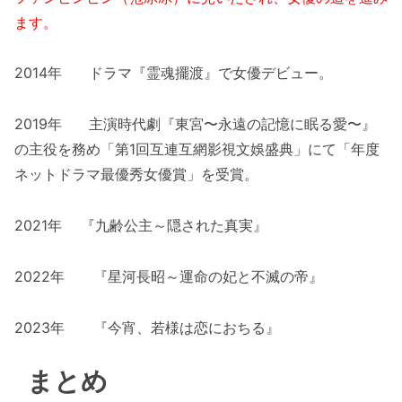
ます。
2014年 ドラマ『霊魂擺渡』で女優デビュー。
2019年 主演時代劇『東宮〜永遠の記憶に眠る愛〜』
の主役を務め「第1回互連互網影視文娛盛典」にて「年度
ネットドラマ最優秀女優賞」を受賞。
2021年 『
九齢公主～隠された真実』
2022年 『星河長昭～運命の妃と不滅の帝』
2023年 『今宵、若様は恋におちる』
まとめ