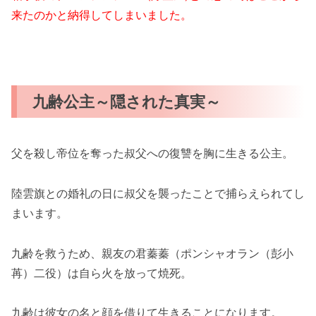
来たのかと納得してしまいました。
九齢公主～隠された真実～
父を殺し帝位を奪った叔父への復讐を胸に生きる公主。
陸雲旗との婚礼の日に叔父を襲ったことで捕らえられてし
まいます。
九齢を救うため、親友の君蓁蓁（ポンシャオラン（彭小
苒）二役）は自ら火を放って焼死。
九齢は彼女の名と顔を借りて生きることになります。