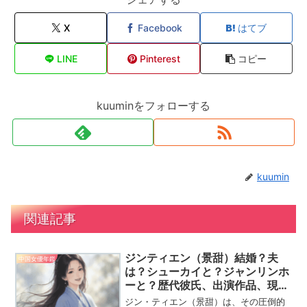
X
Facebook
はてブ
LINE
Pinterest
コピー
kuuminをフォローする
kuumin
関連記事
ジンティエン（景甜）結婚？夫
中国女優年鑑
は？シューカイと？ジャンリンホ
ーと？歴代彼氏、出演作品、現在
をご紹介！
ジン・ティエン（景甜）は、その圧倒的