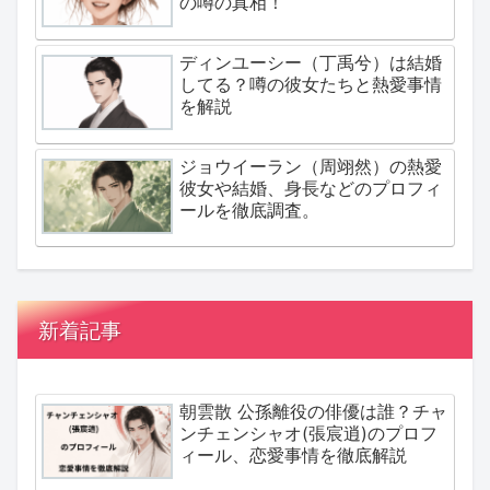
の噂の真相！
ディンユーシー（丁禹兮）は結婚
してる？噂の彼女たちと熱愛事情
を解説
ジョウイーラン（周翊然）の熱愛
彼女や結婚、身長などのプロフィ
ールを徹底調査。
新着記事
朝雲散 公孫離役の俳優は誰？チャ
ンチェンシャオ(張宸逍)のプロフ
ィール、恋愛事情を徹底解説