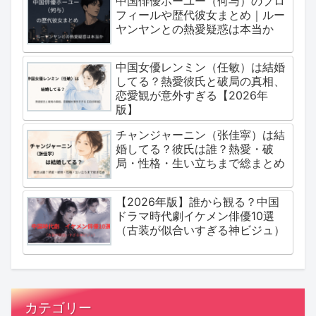
中国俳優ホーユー（何与）のプロ
フィールや歴代彼女まとめ｜ルー
ヤンヤンとの熱愛疑惑は本当か
中国女優レンミン（任敏）は結婚
してる？熱愛彼氏と破局の真相、
恋愛観が意外すぎる【2026年
版】
チャンジャーニン（张佳寜）は結
婚してる？彼氏は誰？熱愛・破
局・性格・生い立ちまで総まとめ
【2026年版】誰から観る？中国
ドラマ時代劇イケメン俳優10選
（古装が似合いすぎる神ビジュ）
カテゴリー