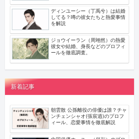
ディンユーシー（丁禹兮）は結婚
してる？噂の彼女たちと熱愛事情
を解説
ジョウイーラン（周翊然）の熱愛
彼女や結婚、身長などのプロフィ
ールを徹底調査。
新着記事
朝雲散 公孫離役の俳優は誰？チャ
ンチェンシャオ(張宸逍)のプロフ
ィール、恋愛事情を徹底解説