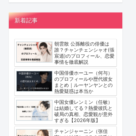
新着記事
朝雲散 公孫離役の俳優は
誰？チャンチェンシャオ(張
宸逍)のプロフィール、恋愛
事情を徹底解説
中国俳優ホーユー（何与）
のプロフィールや歴代彼女
まとめ｜ルーヤンヤンとの
熱愛疑惑は本当か
中国女優レンミン（任敏）
は結婚してる？熱愛彼氏と
破局の真相、恋愛観が意外
すぎる【2026年版】
チャンジャーニン（张佳