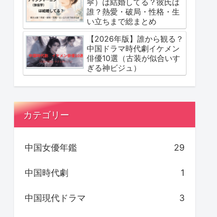
寜）は結婚してる？彼氏は
誰？熱愛・破局・性格・生
い立ちまで総まとめ
【2026年版】誰から観る？
中国ドラマ時代劇イケメン
俳優10選（古装が似合いす
ぎる神ビジュ）
カテゴリー
中国女優年鑑
29
中国時代劇
1
中国現代ドラマ
3