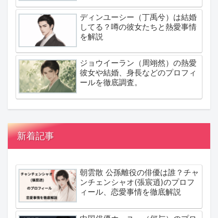
ディンユーシー（丁禹兮）は結婚
してる？噂の彼女たちと熱愛事情
を解説
ジョウイーラン（周翊然）の熱愛
彼女や結婚、身長などのプロフィ
ールを徹底調査。
新着記事
朝雲散 公孫離役の俳優は誰？チャ
ンチェンシャオ(張宸逍)のプロフ
ィール、恋愛事情を徹底解説