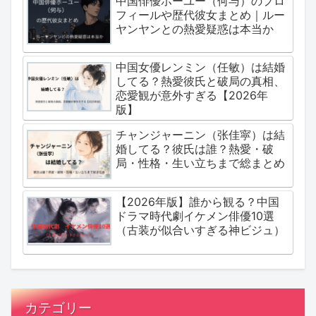
中国俳優ホーユー（何与）のプロ
フィールや歴代彼女まとめ｜ルー
ヤンヤンとの熱愛疑惑は本当か
中国女優レンミン（任敏）は結婚
してる？熱愛彼氏と破局の真相、
恋愛観が意外すぎる【2026年
版】
チャンジャーニン（张佳寜）は結
婚してる？彼氏は誰？熱愛・破
局・性格・生い立ちまで総まとめ
【2026年版】誰から観る？中国
ドラマ時代劇イケメン俳優10選
（古装が似合いすぎる神ビジュ）
カテゴリー