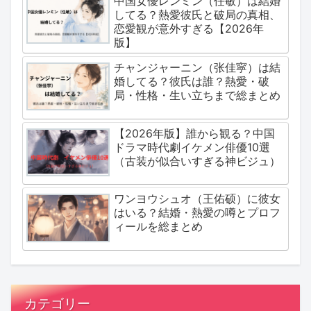
中国女優レンミン（任敏）は結婚
してる？熱愛彼氏と破局の真相、
恋愛観が意外すぎる【2026年
版】
チャンジャーニン（张佳寜）は結
婚してる？彼氏は誰？熱愛・破
局・性格・生い立ちまで総まとめ
【2026年版】誰から観る？中国
ドラマ時代劇イケメン俳優10選
（古装が似合いすぎる神ビジュ）
ワンヨウシュオ（王佑硕）に彼女
はいる？結婚・熱愛の噂とプロフ
ィールを総まとめ
カテゴリー